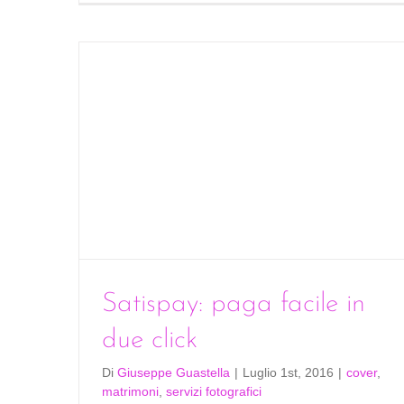
rito
del
trad
Satispay: paga facile in
due click
Di
Giuseppe Guastella
|
Luglio 1st, 2016
|
cover
,
matrimoni
,
servizi fotografici