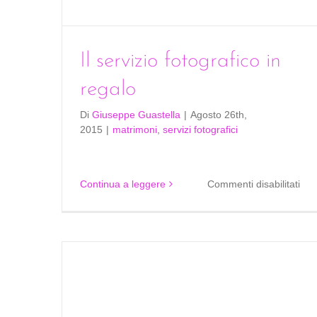
Il servizio fotografico in
regalo
Di
Giuseppe Guastella
|
Agosto 26th,
2015
|
matrimoni
,
servizi fotografici
su
Continua a leggere
Commenti disabilitati
Il
serv
foto
in
reg