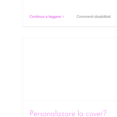
su
Continua a leggere
Commenti disabilitati
Sat
pag
faci
in
due
clic
Personalizzare la cover?