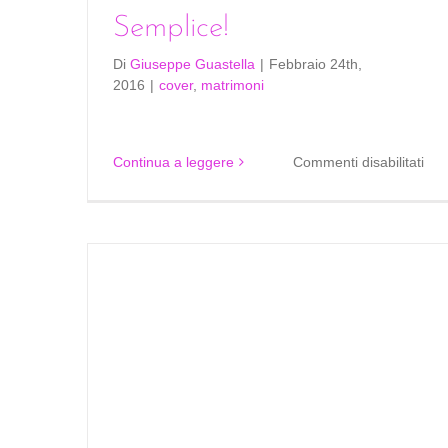
Semplice!
Di
Giuseppe Guastella
|
Febbraio 24th,
2016
|
cover
,
matrimoni
su
Continua a leggere
Commenti disabilitati
Per
la
cov
Sem