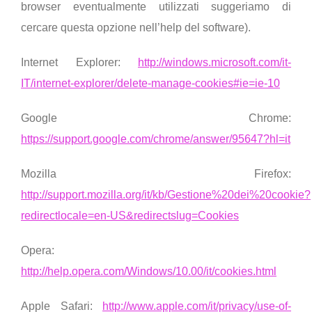
browser eventualmente utilizzati suggeriamo di
cercare questa opzione nell’help del software).
Internet Explorer:
http://windows.microsoft.com/it-
IT/internet-explorer/delete-manage-cookies#ie=ie-10
Google Chrome:
https://support.google.com/chrome/answer/95647?hl=it
Mozilla Firefox:
http://support.mozilla.org/it/kb/Gestione%20dei%20cookie?
redirectlocale=en-US&redirectslug=Cookies
Opera:
http://help.opera.com/Windows/10.00/it/cookies.html
Apple Safari:
http://www.apple.com/it/privacy/use-of-