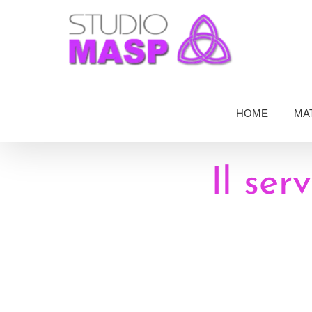
Salta
al
contenuto
HOME
MA
Il ser
Ingrandisci
immagine