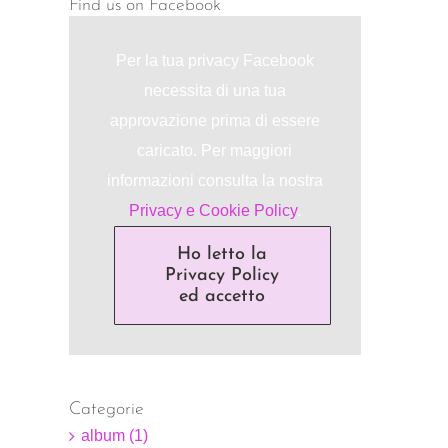
Find us on Facebook
Per la tua privacy Facebook
necessita di una tua
approvazione prima di essere
caricato. Per maggiori
informazioni consulta la nostra
Privacy e Cookie Policy
.
Ho letto la
Privacy Policy
ed accetto
Categorie
album (1)