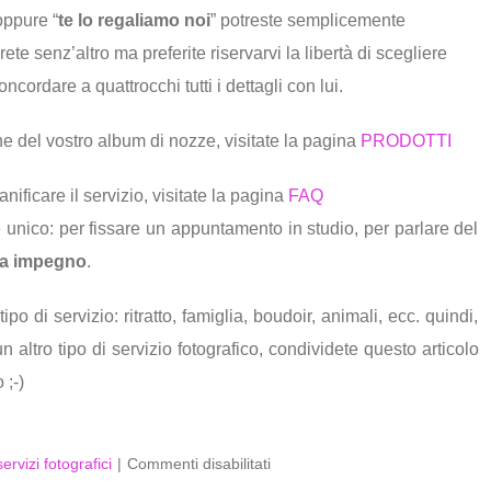
oppure “
te lo regaliamo noi
” potreste semplicemente
ete senz’altro ma preferite riservarvi la libertà di scegliere
cordare a quattrocchi tutti i dettagli con lui.
one del vostro album di nozze, visitate la pagina
PRODOTTI
anificare il servizio, visitate la pagina
FAQ
 unico: per fissare un appuntamento in studio, per parlare del
za impegno
.
o di servizio: ritratto, famiglia, boudoir, animali, ecc. quindi,
n altro tipo di servizio fotografico, condividete questo articolo
 ;-)
su
servizi fotografici
|
Commenti disabilitati
Il