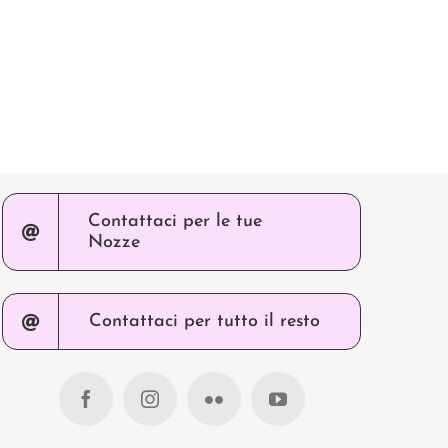
dell’album
facile in due click
cov
tradizionale
Luglio 1st, 2016
Febb
Luglio 29th, 2017
Contattaci per le tue
Nozze
Contattaci per tutto il resto