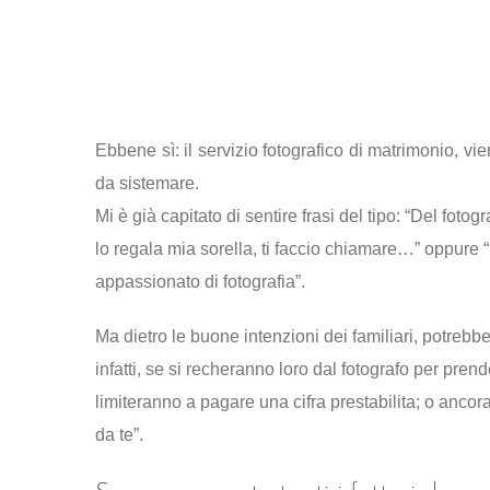
Il servizio fotografico in regal
Ebbene sì: il servizio fotografico di matrimonio, vi
da sistemare.
Mi è già capitato di sentire frasi del tipo: “Del fo
lo regala mia sorella, ti faccio chiamare…” oppure “
appassionato di fotografia”.
Ma dietro le buone intenzioni dei familiari, potreb
infatti, se si recheranno loro dal fotografo per pre
limiteranno a pagare una cifra prestabilita; o ancor
da te”.