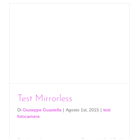
fotografi
in
regalo
Test Mirrorless
Di
Giuseppe Guastella
|
Agosto 1st, 2015
|
test
fotocamere