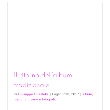
d’epoca
per
nozze,
cerimoni
eventi
Il ritorno dell’album
tradizionale
Di
Giuseppe Guastella
|
Luglio 29th, 2017
|
album
,
matrimoni
,
servizi fotografici