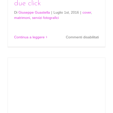
due click
Di
Giuseppe Guastella
|
Luglio 1st, 2016
|
cover
,
matrimoni
,
servizi fotografici
su
Continua a leggere
Commenti disabilitati
Satispay
paga
facile
in
due
click