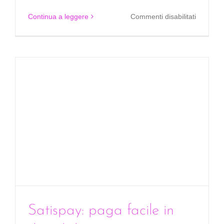
su
Continua a leggere
Commenti disabilitati
Il
ritorno
dell’alb
tradizion
Satispay: paga facile in