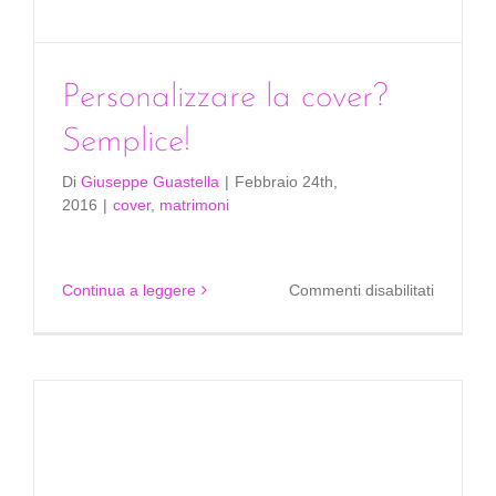
Personalizzare la cover?
Semplice!
Di
Giuseppe Guastella
|
Febbraio 24th,
2016
|
cover
,
matrimoni
su
Continua a leggere
Commenti disabilitati
Personal
la
cover?
Semplice