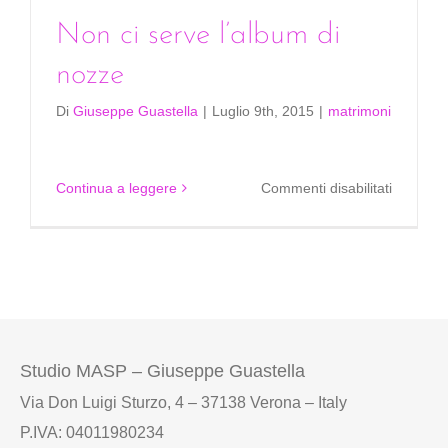
Non ci serve l’album di
nozze
Di
Giuseppe Guastella
|
Luglio 9th, 2015
|
matrimoni
su
Continua a leggere
Commenti disabilitati
Non
ci
serve
l’album
di
nozze
Studio MASP – Giuseppe Guastella
Via Don Luigi Sturzo, 4 – 37138 Verona – Italy
P.IVA: 04011980234