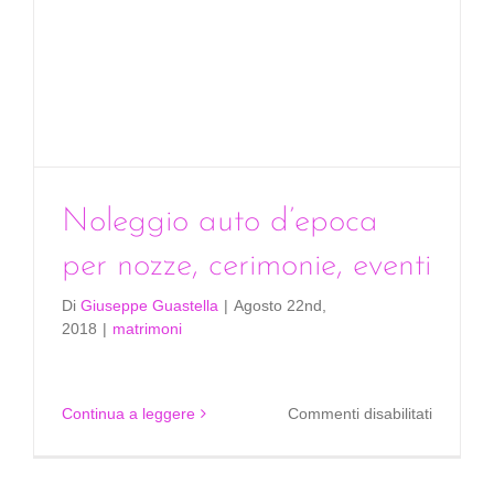
Noleggio auto d’epoca
per nozze, cerimonie, eventi
Di
Giuseppe Guastella
|
Agosto 22nd,
2018
|
matrimoni
su
Continua a leggere
Commenti disabilitati
Noleggio
auto