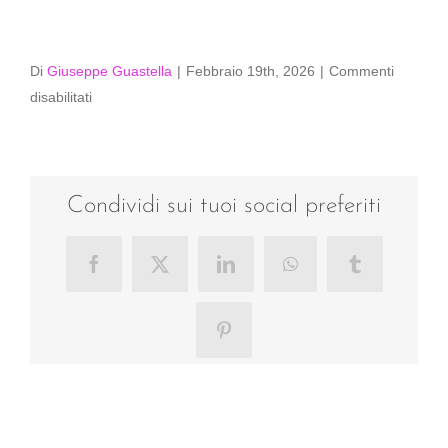
Di
Giuseppe Guastella
|
Febbraio 19th, 2026
|
Commenti
su
disabilitati
019-
_D753686
Condividi sui tuoi social preferiti
Facebook
X
LinkedIn
WhatsApp
Tumblr
Pinterest