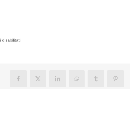
su
disabilitati
005-
_D752852
Facebook
X
LinkedIn
WhatsApp
Tumblr
Pinteres