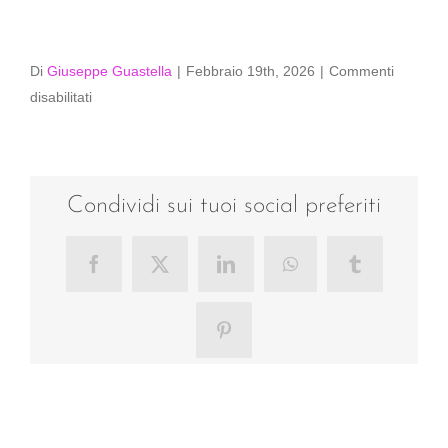
Di
Giuseppe Guastella
|
Febbraio 19th, 2026
|
Commenti
su
disabilitati
014-
_D751012
Condividi sui tuoi social preferiti
Facebook
X
LinkedIn
WhatsApp
Tumblr
Pinterest