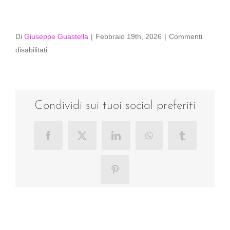
Di
Giuseppe Guastella
|
Febbraio 19th, 2026
|
Commenti
su
disabilitati
009-
_D750801
Condividi sui tuoi social preferiti
Facebook
X
LinkedIn
WhatsApp
Tumblr
Pinterest