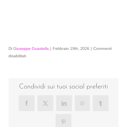
Di
Giuseppe Guastella
|
Febbraio 19th, 2026
|
Commenti
su
disabilitati
006-
LS8_0457
Condividi sui tuoi social preferiti
Facebook
X
LinkedIn
WhatsApp
Tumblr
Pinterest