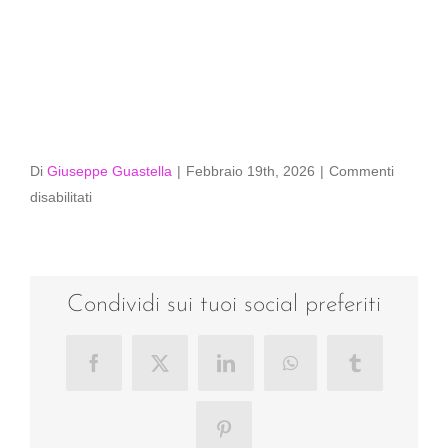
Di
Giuseppe Guastella
|
Febbraio 19th, 2026
|
Commenti
su
disabilitati
002-
_D750691
Condividi sui tuoi social preferiti
Facebook
X
LinkedIn
WhatsApp
Tumblr
Pinterest