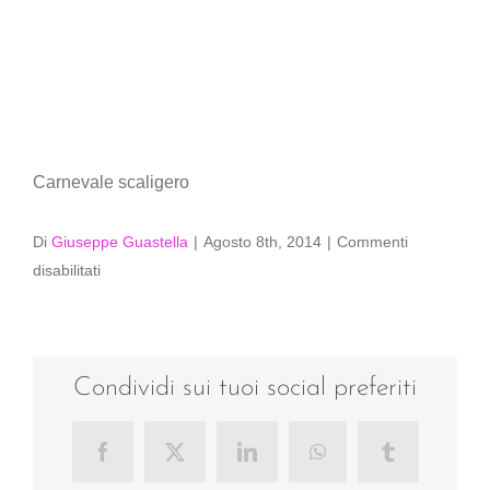
Carnevale scaligero
Di
Giuseppe Guastella
|
Agosto 8th, 2014
|
Commenti
su
disabilitati
Musica
popolare
Condividi sui tuoi social preferiti
Facebook
X
LinkedIn
WhatsApp
Tumblr