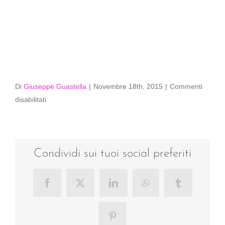
Di
Giuseppe Guastella
|
Novembre 18th, 2015
|
Commenti
su
disabilitati
MASP-
8611
Condividi sui tuoi social preferiti
Facebook
X
LinkedIn
WhatsApp
Tumblr
Pinterest