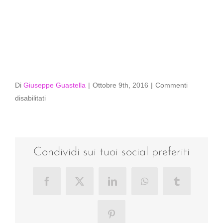
Di
Giuseppe Guastella
|
Ottobre 9th, 2016
|
Commenti
su
disabilitati
masp-
6588
Condividi sui tuoi social preferiti
Facebook
X
LinkedIn
WhatsApp
Tumblr
Pinterest