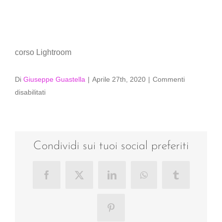
corso Lightroom
Di
Giuseppe Guastella
|
Aprile 27th, 2020
|
Commenti
su
disabilitati
Corso-
Adobe-
Photoshop-
Lightroom
Condividi sui tuoi social preferiti
Facebook
X
LinkedIn
WhatsApp
Tumblr
Pinterest