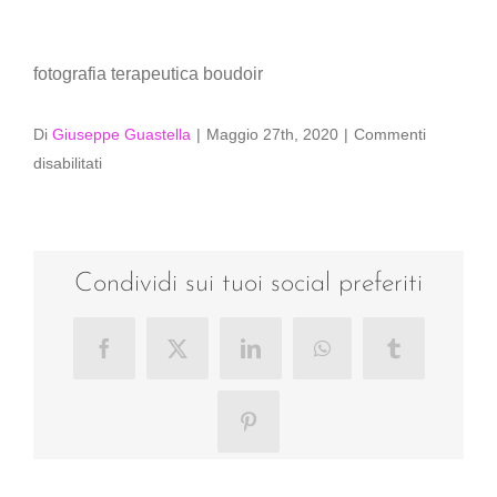
fotografia terapeutica boudoir
Di
Giuseppe Guastella
|
Maggio 27th, 2020
|
Commenti
su
disabilitati
fotografia
terapeutica
boudoir
Condividi sui tuoi social preferiti
Facebook
X
LinkedIn
WhatsApp
Tumblr
Pinterest