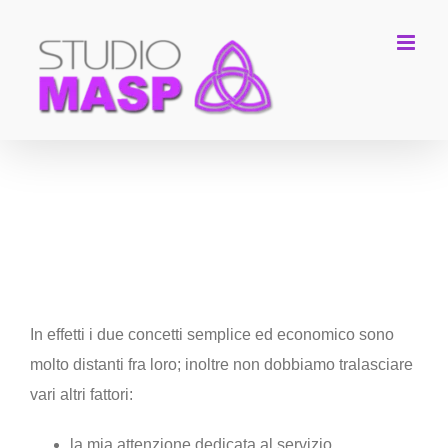
Salta
al
contenuto
Vorremmo un servizio semplice,
per non spendere molto…
In effetti i due concetti semplice ed economico sono
molto distanti fra loro; inoltre non dobbiamo tralasciare
vari altri fattori:
la mia attenzione dedicata al servizio