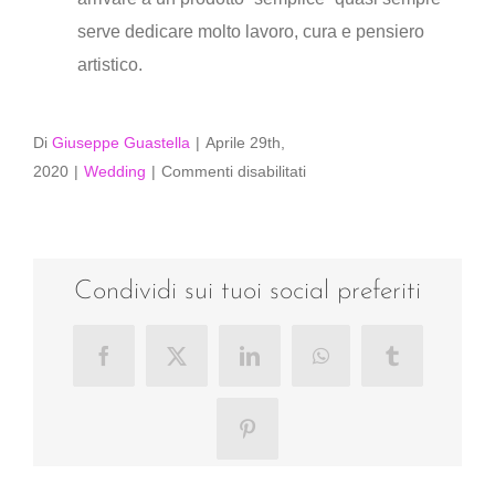
serve dedicare molto lavoro, cura e pensiero
artistico.
Di
Giuseppe Guastella
|
Aprile 29th,
su
2020
|
Wedding
|
Commenti disabilitati
Vorremmo
un
servizio
semplice,
Condividi sui tuoi social preferiti
per
non
Facebook
X
LinkedIn
WhatsApp
Tumblr
spendere
molto…
Pinterest