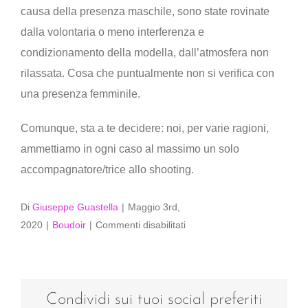
causa della presenza maschile, sono state rovinate
dalla volontaria o meno interferenza e
condizionamento della modella, dall’atmosfera non
rilassata. Cosa che puntualmente non si verifica con
una presenza femminile.
Comunque, sta a te decidere: noi, per varie ragioni,
ammettiamo in ogni caso al massimo un solo
accompagnatore/trice allo shooting.
Di
Giuseppe Guastella
|
Maggio 3rd,
su
2020
|
Boudoir
|
Commenti disabilitati
Posso
farmi
accompagnare?
Condividi sui tuoi social preferiti