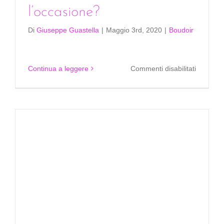
l’occasione?
Di
Giuseppe Guastella
|
Maggio 3rd, 2020
|
Boudoir
su
Continua a leggere
Commenti disabilitati
Come
posso
truccarm
per
l’occasi