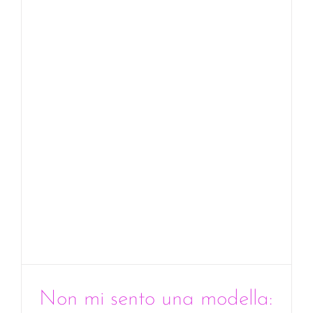
compren
nudità?
Non mi sento una modella: