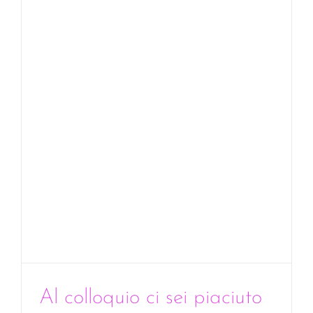
o
conferma
Al colloquio ci sei piaciuto