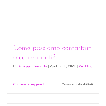
Come possiamo contattarti
o confermarti?
Di
Giuseppe Guastella
|
Aprile 29th, 2020
|
Wedding
su
Continua a leggere
Commenti disabilitati
Come
possiam
contattar