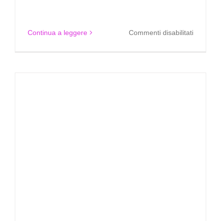
su
Continua a leggere
Commenti disabilitati
Stiamo
pensand
al
noleggio
di
un’Auto
d’Epoca