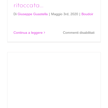
ritoccata…
Di
Giuseppe Guastella
|
Maggio 3rd, 2020
|
Boudoir
su
Continua a leggere
Commenti disabilitati
L’idea
mi
intriga,
ma
temo
di
essere
esagera
ritoccat