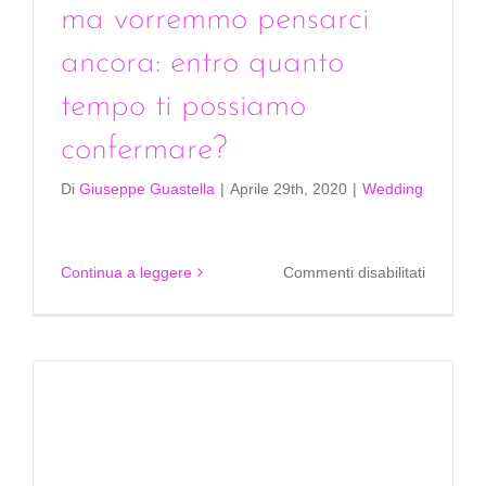
ma vorremmo pensarci
ancora: entro quanto
tempo ti possiamo
confermare?
Di
Giuseppe Guastella
|
Aprile 29th, 2020
|
Wedding
su
Continua a leggere
Commenti disabilitati
Al
colloquio
ci
sei
piaciuto
ma
vorremm