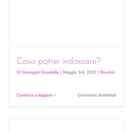
Cosa potrei indossare?
Di
Giuseppe Guastella
|
Maggio 3rd, 2020
|
Boudoir
su
Continua a leggere
Commenti disabilitati
Cosa
potrei
indossar