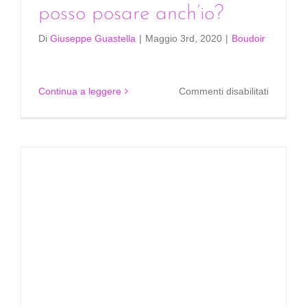
posso posare anch’io?
Di
Giuseppe Guastella
|
Maggio 3rd, 2020
|
Boudoir
su
Continua a leggere
Commenti disabilitati
Non
mi
sento
una
modella:
posso
posare
anch’io?