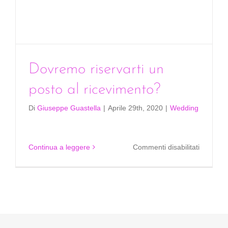
Dovremo riservarti un
posto al ricevimento?
Di
Giuseppe Guastella
|
Aprile 29th, 2020
|
Wedding
su
Continua a leggere
Commenti disabilitati
Dovrem
riservarti
un
posto
al
ricevime