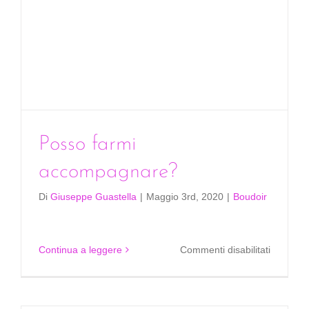
Posso farmi
accompagnare?
Di
Giuseppe Guastella
|
Maggio 3rd, 2020
|
Boudoir
su
Continua a leggere
Commenti disabilitati
Posso
farmi
accompa