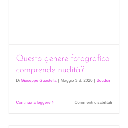
Questo genere fotografico
comprende nudità?
Di
Giuseppe Guastella
|
Maggio 3rd, 2020
|
Boudoir
su
Continua a leggere
Commenti disabilitati
Questo
genere
fotografi