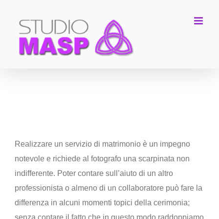
Salta
al
contenuto
Lavori da solo o in coppia?
Realizzare un servizio di matrimonio è un impegno
notevole e richiede al fotografo una scarpinata non
indifferente. Poter contare sull’aiuto di un altro
professionista o almeno di un collaboratore può fare la
differenza in alcuni momenti topici della cerimonia;
senza contare il fatto che in questo modo raddoppiamo