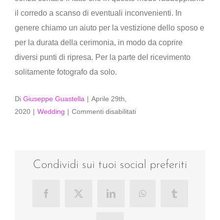
il corredo a scanso di eventuali inconvenienti. In
genere chiamo un aiuto per la vestizione dello sposo e
per la durata della cerimonia, in modo da coprire
diversi punti di ripresa. Per la parte del ricevimento
solitamente fotografo da solo.
Di
Giuseppe Guastella
|
Aprile 29th,
su
2020
|
Wedding
|
Commenti disabilitati
Lavori
da
solo
o
Condividi sui tuoi social preferiti
in
coppia?
Facebook
X
LinkedIn
WhatsApp
Tumblr