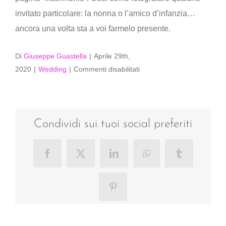
invitato particolare: la nonna o l’amico d’infanzia…
ancora una volta sta a voi farmelo presente.
Di
Giuseppe Guastella
|
Aprile 29th,
su
2020
|
Wedding
|
Commenti disabilitati
E
per
le
foto
Condividi sui tuoi social preferiti
di
rito
Facebook
X
LinkedIn
WhatsApp
Tumblr
ai
gruppi?
Pinterest