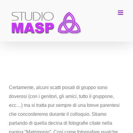
Salta
al
contenuto
E per le foto di rito ai gruppi?
Certamente, alcuni scatti posati di gruppo sono
doverosi (con i genitori, gli amici, tutto il gruppone,
ecc…) ma si tratta pur sempre di una breve parentesi
che concorderemo durante il colloquio. Stiamo
parlando di quella decina di fotografie citate nella
pagina “Matrimonio”. Così come fotografare qualche