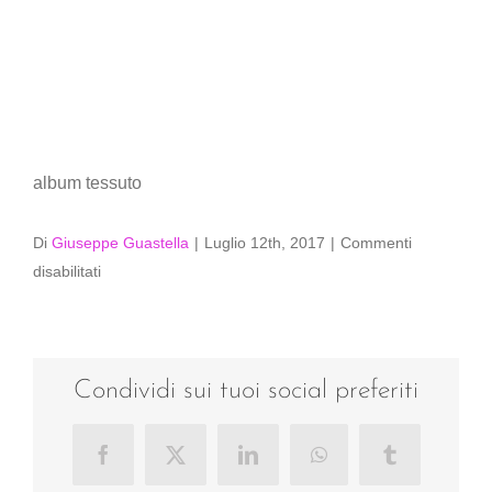
album tessuto
Di
Giuseppe Guastella
|
Luglio 12th, 2017
|
Commenti
su
disabilitati
album
tessuto
Condividi sui tuoi social preferiti
Facebook
X
LinkedIn
WhatsApp
Tumblr