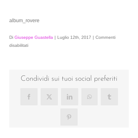
album_rovere
Di
Giuseppe Guastella
|
Luglio 12th, 2017
|
Commenti
su
disabilitati
album_rovere
Condividi sui tuoi social preferiti
Facebook
X
LinkedIn
WhatsApp
Tumblr
Pinterest