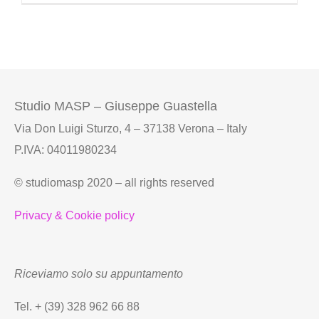
Terapeut
contro
insicure
e
paure
Studio MASP – Giuseppe Guastella
personal
Via Don Luigi Sturzo, 4 – 37138 Verona – Italy
P.IVA: 04011980234
© studiomasp 2020 – all rights reserved
Privacy & Cookie policy
Riceviamo solo su appuntamento
Tel. + (39) 328 962 66 88