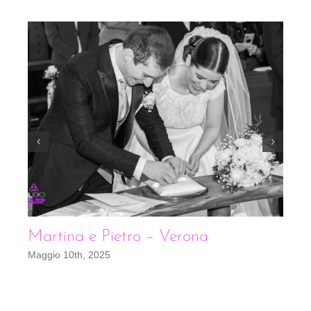
Martina e Pietro – Verona
E
Maggio 10th, 2025
Se