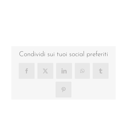
Condividi sui tuoi social preferiti
Facebook
X
LinkedIn
WhatsApp
Tumblr
Pinterest
Progetti correlati