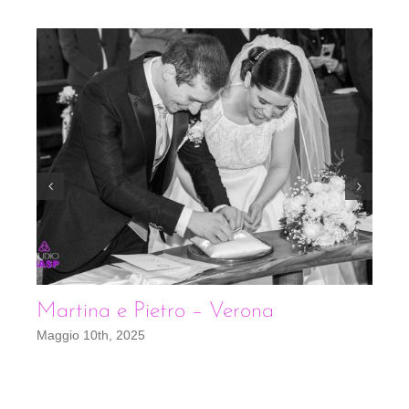
Martina e Pietro – Verona
E
Maggio 10th, 2025
Se