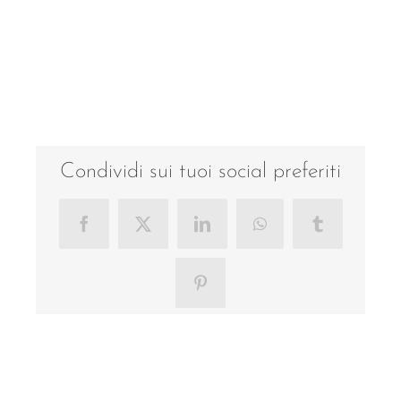
Condividi sui tuoi social preferiti
Facebook
X
LinkedIn
WhatsApp
Tumblr
Pinterest
Progetti correlati