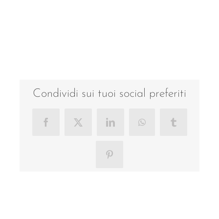
Condividi sui tuoi social preferiti
Facebook
X
LinkedIn
WhatsApp
Tumblr
Pinterest
Progetti correlati