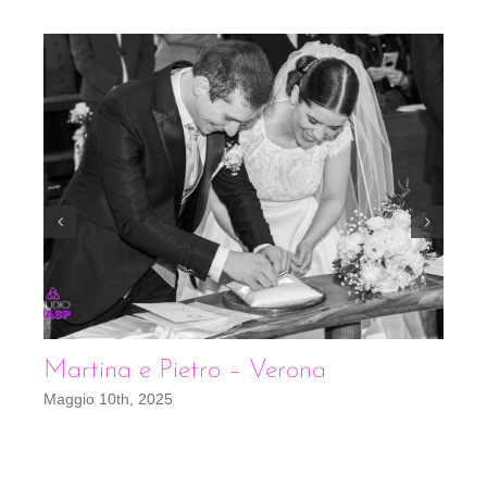
Martina e Pietro – Verona
E
Maggio 10th, 2025
Se