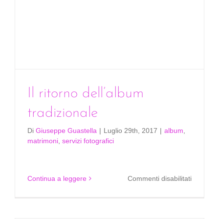
Il ritorno dell’album
tradizionale
Di
Giuseppe Guastella
|
Luglio 29th, 2017
|
album
,
matrimoni
,
servizi fotografici
su
Continua a leggere
Commenti disabilitati
Il
ritorno
dell’alb