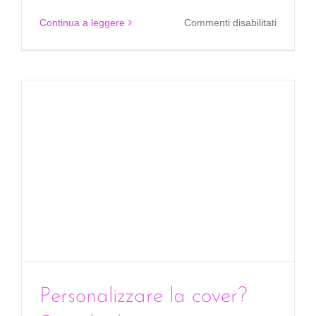
su
Continua a leggere
Commenti disabilitati
Satispay
paga
facile
in
due
click
Personalizzare la cover?