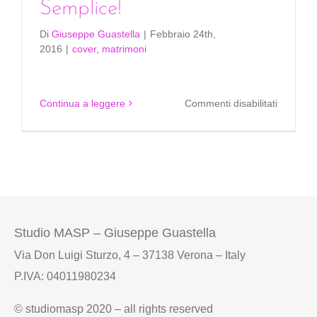
Semplice!
Di
Giuseppe Guastella
|
Febbraio 24th,
2016
|
cover
,
matrimoni
su
Continua a leggere
Commenti disabilitati
Personal
la
cover?
Semplice
Studio MASP – Giuseppe Guastella
Via Don Luigi Sturzo, 4 – 37138 Verona – Italy
P.IVA: 04011980234
© studiomasp 2020 – all rights reserved