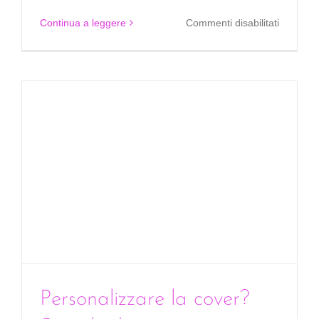
su
Continua a leggere
Commenti disabilitati
Satispay
paga
facile
in
due
click
Personalizzare la cover?