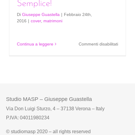
Semplice!
Di
Giuseppe Guastella
|
Febbraio 24th,
2016
|
cover
,
matrimoni
su
Continua a leggere
Commenti disabilitati
Personal
la
cover?
Semplice
Studio MASP – Giuseppe Guastella
Via Don Luigi Sturzo, 4 – 37138 Verona – Italy
P.IVA: 04011980234
© studiomasp 2020 – all rights reserved