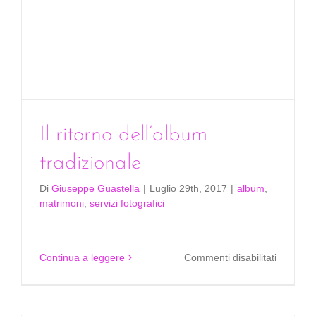
Il ritorno dell’album
tradizionale
Di
Giuseppe Guastella
|
Luglio 29th, 2017
|
album
,
matrimoni
,
servizi fotografici
su
Continua a leggere
Commenti disabilitati
Il
ritorno
dell’alb