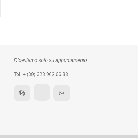
eggio
o
poca
ze,
imonie,
nti
Riceviamo solo su appuntamento
Tel. + (39) 328 962 66 88