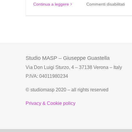
su
Continua a leggere
Commenti disabilitati
Nol
aut
d’e
per
noz
cer
Studio MASP – Giuseppe Guastella
eve
Via Don Luigi Sturzo, 4 – 37138 Verona – Italy
P.IVA: 04011980234
© studiomasp 2020 – all rights reserved
Privacy & Cookie policy