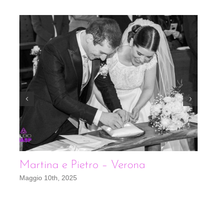
Martina e Pietro – Verona
E
Maggio 10th, 2025
Se