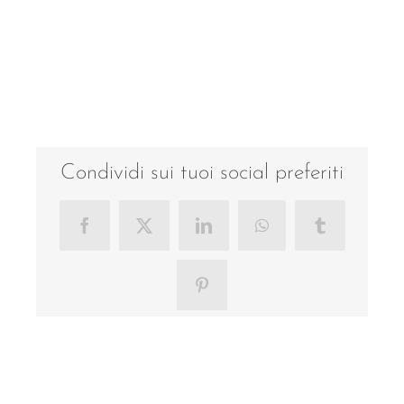
Condividi sui tuoi social preferiti
Facebook
X
LinkedIn
WhatsApp
Tumblr
Pinterest
Progetti correlati